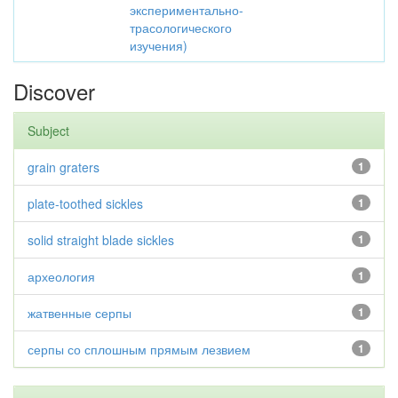
экспериментально-
трасологического
изучения)
Discover
Subject
grain graters
1
plate-toothed sickles
1
solid straight blade sickles
1
археология
1
жатвенные серпы
1
серпы со сплошным прямым лезвием
1