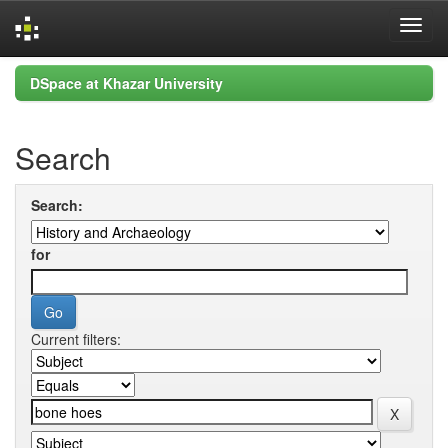
Skip
DSpace at Khazar University
navigation
Search
Search:
for
Current filters: