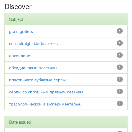
Discover
Subject
grain graters
1
solid straight blade sickles
1
археология
1
обсидиановые пластины
1
пластинчато-зубчатые серпы
1
серпы со сплошным прямым лезвием
1
трасологический и экспериментальн...
1
Date issued