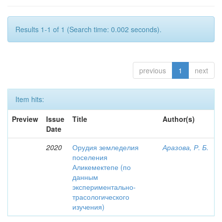
Results 1-1 of 1 (Search time: 0.002 seconds).
previous
1
next
Item hits:
Preview
Issue
Title
Author(s)
Date
2020
Орудия земледелия
Аразова, Р. Б.
поселения
Аликемектепе (по
данным
экспериментально-
трасологического
изучения)