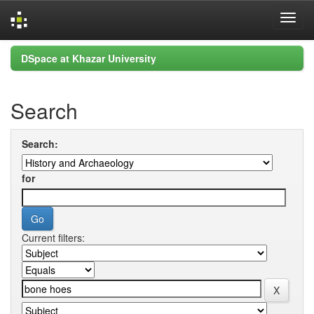
Skip
DSpace at Khazar University
navigation
Search
Search:
for
Current filters: