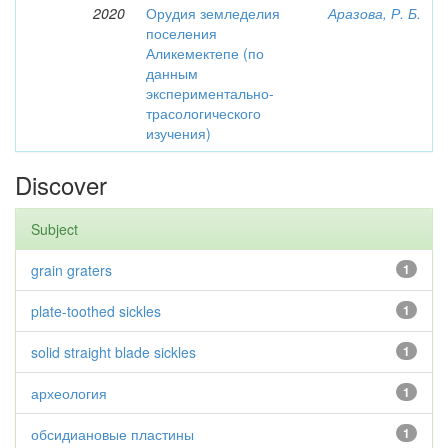
2020
Орудия земледелия
Аразова, Р. Б.
поселения
Аликемектепе (по
данным
экспериментально-
трасологического
изучения)
Discover
Subject
grain graters
1
plate-toothed sickles
1
solid straight blade sickles
1
археология
1
обсидиановые пластины
1