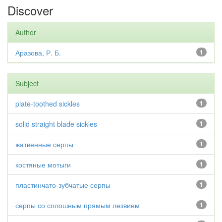
Discover
Author
Аразова, Р. Б.
1
Subject
plate-toothed sickles
1
solid straight blade sickles
1
жатвенные серпы
1
костяные мотыги
1
пластинчато-зубчатые серпы
1
серпы со сплошным прямым лезвием
1