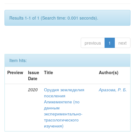
Results 1-1 of 1 (Search time: 0.001 seconds).
previous
1
next
Item hits:
Preview
Issue
Title
Author(s)
Date
2020
Орудия земледелия
Аразова, Р. Б.
поселения
Аликемектепе (по
данным
экспериментально-
трасологического
изучения)