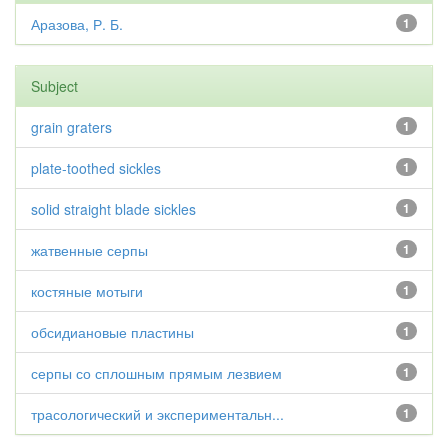
Аразова, Р. Б.
1
Subject
grain graters
1
plate-toothed sickles
1
solid straight blade sickles
1
жатвенные серпы
1
костяные мотыги
1
обсидиановые пластины
1
серпы со сплошным прямым лезвием
1
трасологический и экспериментальн...
1