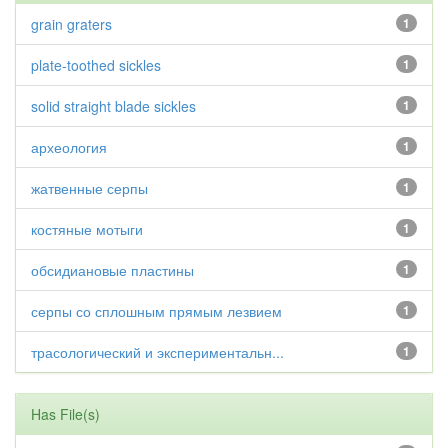
grain graters
1
plate-toothed sickles
1
solid straight blade sickles
1
археология
1
жатвенные серпы
1
костяные мотыги
1
обсидиановые пластины
1
серпы со сплошным прямым лезвием
1
трасологический и экспериментальн...
1
Has File(s)