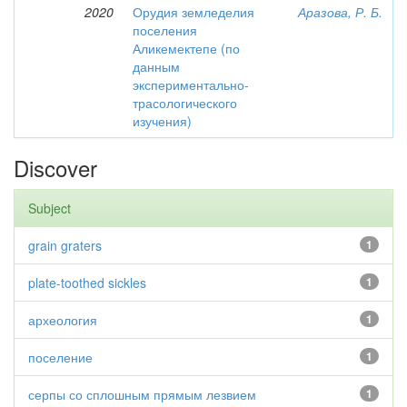
2020
Орудия земледелия
Аразова, Р. Б.
поселения
Аликемектепе (по
данным
экспериментально-
трасологического
изучения)
Discover
Subject
grain graters
1
plate-toothed sickles
1
археология
1
поселение
1
серпы со сплошным прямым лезвием
1