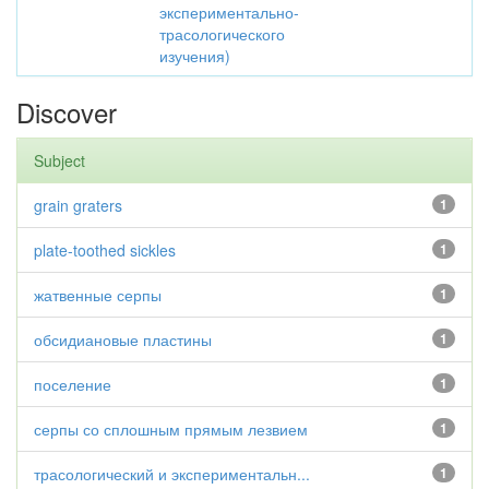
экспериментально-
трасологического
изучения)
Discover
Subject
grain graters
1
plate-toothed sickles
1
жатвенные серпы
1
обсидиановые пластины
1
поселение
1
серпы со сплошным прямым лезвием
1
трасологический и экспериментальн...
1