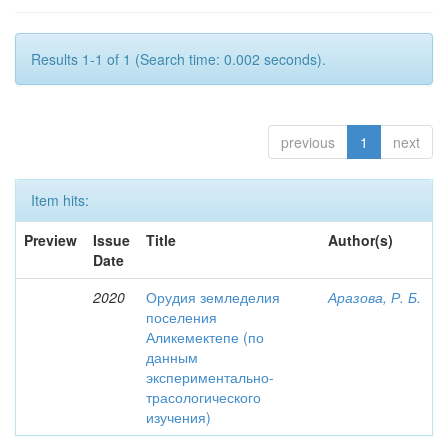
Results 1-1 of 1 (Search time: 0.002 seconds).
previous
1
next
Item hits:
Preview
Issue
Title
Author(s)
Date
2020
Орудия земледелия
Аразова, Р. Б.
поселения
Аликемектепе (по
данным
экспериментально-
трасологического
изучения)