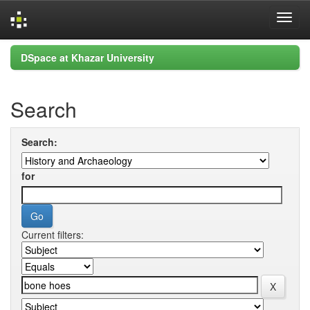
Skip
DSpace at Khazar University
navigation
Search
Search:
for
Current filters: