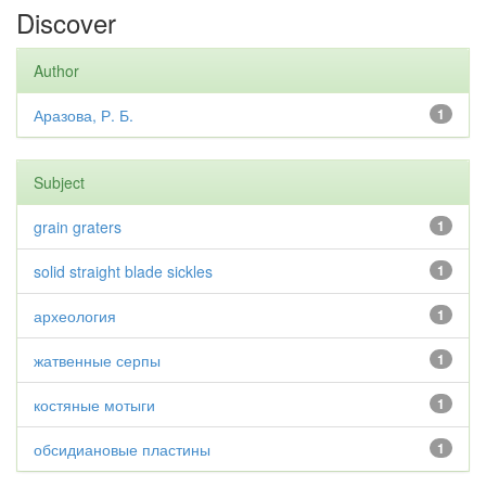
Discover
Author
Аразова, Р. Б.
1
Subject
grain graters
1
solid straight blade sickles
1
археология
1
жатвенные серпы
1
костяные мотыги
1
обсидиановые пластины
1