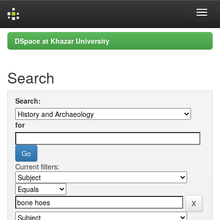
Skip
DSpace at Khazar University
navigation
Search
Search:
for
Current filters: