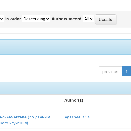
In order
Authors/record
previous
1
Author(s)
Аликемектепе (по данным
Аразова, Р. Б.
кого изучения)