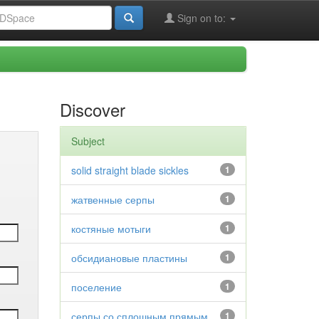
Sign on to:
Discover
Subject
solid straight blade sickles
1
жатвенные серпы
1
костяные мотыги
1
обсидиановые пластины
1
поселение
1
серпы со сплошным прямым
1