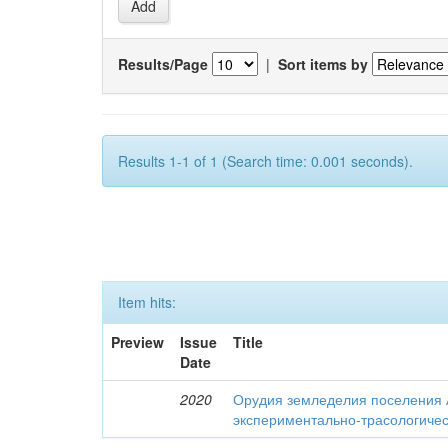
Results/Page
|
Sort items by
Results 1-1 of 1 (Search time: 0.001 seconds).
Item hits:
Preview
Issue
Title
Date
2020
Орудия земледелия поселения 
экспериментально-трасологичес