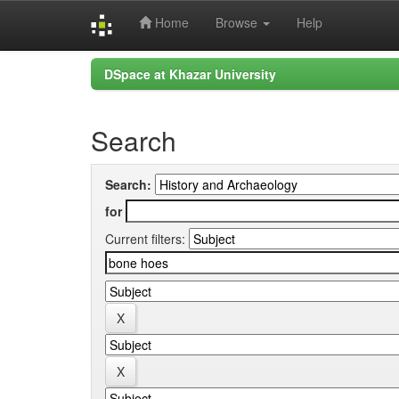
Home
Browse
Help
Skip
DSpace at Khazar University
navigation
Search
Search:
for
Current filters: