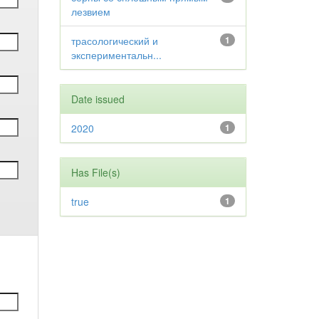
лезвием
трасологический и
1
экспериментальн...
Date issued
2020
1
Has File(s)
true
1