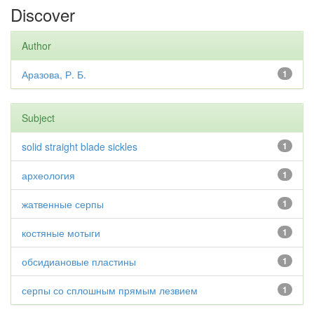
Discover
Author
Аразова, Р. Б.
1
Subject
solid straight blade sickles
1
археология
1
жатвенные серпы
1
костяные мотыги
1
обсидиановые пластины
1
серпы со сплошным прямым лезвием
1