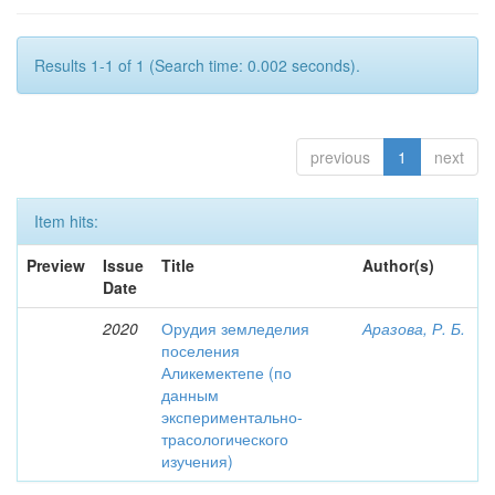
Results 1-1 of 1 (Search time: 0.002 seconds).
previous
1
next
Item hits:
Preview
Issue
Title
Author(s)
Date
2020
Орудия земледелия
Аразова, Р. Б.
поселения
Аликемектепе (по
данным
экспериментально-
трасологического
изучения)