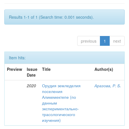
Results 1-1 of 1 (Search time: 0.001 seconds).
previous
1
next
Item hits:
Preview
Issue
Title
Author(s)
Date
2020
Орудия земледелия
Аразова, Р. Б.
поселения
Аликемектепе (по
данным
экспериментально-
трасологического
изучения)