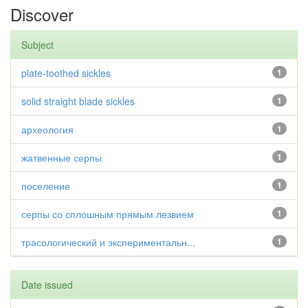
Discover
Subject
plate-toothed sickles
1
solid straight blade sickles
1
археология
1
жатвенные серпы
1
поселение
1
серпы со сплошным прямым лезвием
1
трасологический и экспериментальн...
1
Date issued