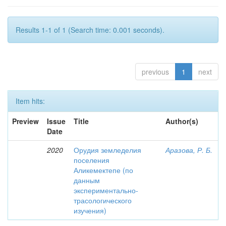
Results 1-1 of 1 (Search time: 0.001 seconds).
previous
1
next
Item hits:
Preview
Issue
Title
Author(s)
Date
2020
Орудия земледелия
Аразова, Р. Б.
поселения
Аликемектепе (по
данным
экспериментально-
трасологического
изучения)