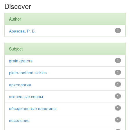
Discover
Author
Аразова, Р. Б.
1
Subject
grain graters
1
plate-toothed sickles
1
археология
1
жатвенные серпы
1
обсидиановые пластины
1
поселение
1