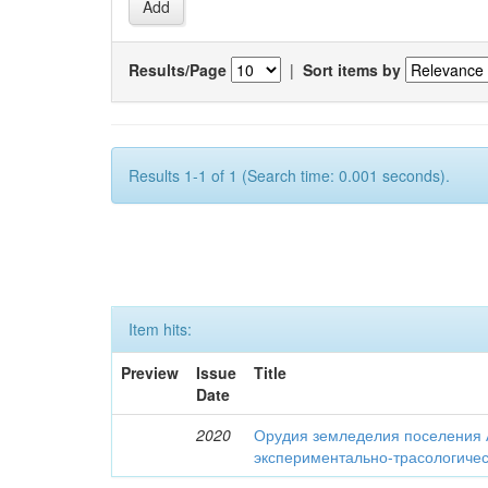
Results/Page
|
Sort items by
Results 1-1 of 1 (Search time: 0.001 seconds).
Item hits:
Preview
Issue
Title
Date
2020
Орудия земледелия поселения 
экспериментально-трасологичес