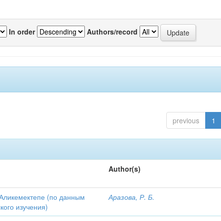
In order
Authors/record
previous
1
Author(s)
Аликемектепе (по данным
Аразова, Р. Б.
кого изучения)