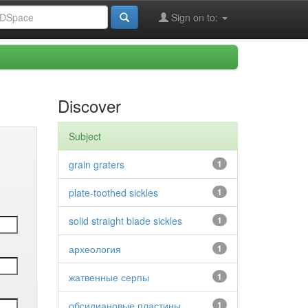
Sign on to:
Discover
Subject
grain graters
1
plate-toothed sickles
1
solid straight blade sickles
1
археология
1
жатвенные серпы
1
обсидиановые пластины
1