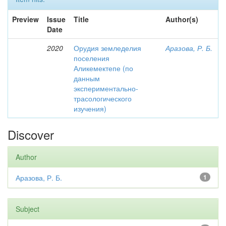
Preview
Issue
Title
Author(s)
Date
2020
Орудия земледелия
Аразова, Р. Б.
поселения
Аликемектепе (по
данным
экспериментально-
трасологического
изучения)
Discover
Author
Аразова, Р. Б.
1
Subject