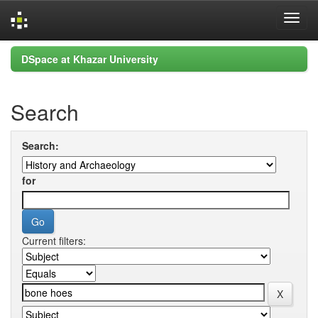
Skip
DSpace at Khazar University
navigation
Search
Search:
for
Current filters: