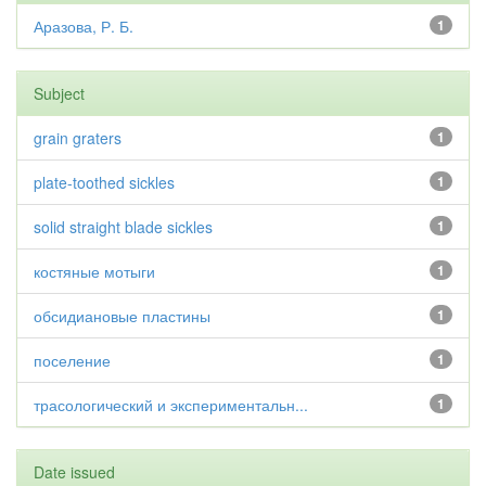
Аразова, Р. Б.
1
Subject
grain graters
1
plate-toothed sickles
1
solid straight blade sickles
1
костяные мотыги
1
обсидиановые пластины
1
поселение
1
трасологический и экспериментальн...
1
Date issued