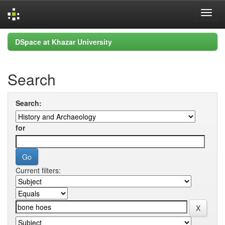
Skip
DSpace at Khazar University
navigation
Search
Search:
for
Current filters: