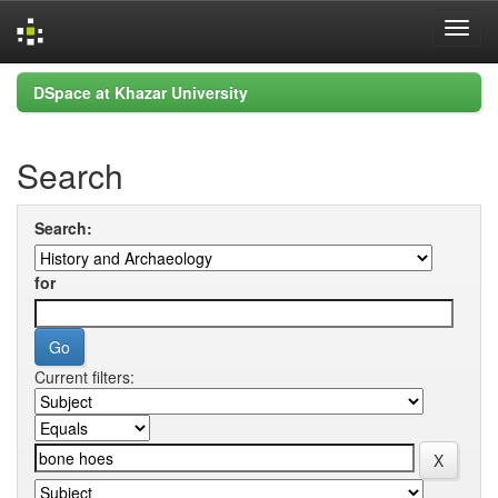
Skip
DSpace at Khazar University
navigation
Search
Search:
for
Current filters: