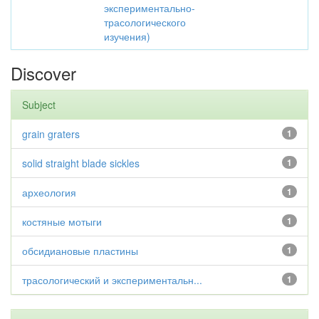
экспериментально-
трасологического
изучения)
Discover
Subject
grain graters
1
solid straight blade sickles
1
археология
1
костяные мотыги
1
обсидиановые пластины
1
трасологический и экспериментальн...
1