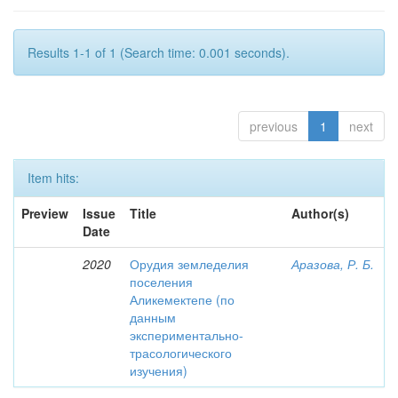
Results 1-1 of 1 (Search time: 0.001 seconds).
previous
1
next
Item hits:
Preview
Issue
Title
Author(s)
Date
2020
Орудия земледелия
Аразова, Р. Б.
поселения
Аликемектепе (по
данным
экспериментально-
трасологического
изучения)