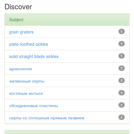
Discover
Subject
grain graters
1
plate-toothed sickles
1
solid straight blade sickles
1
археология
1
жатвенные серпы
1
костяные мотыги
1
обсидиановые пластины
1
серпы со сплошным прямым лезвием
1