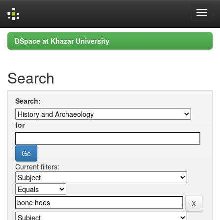
Skip
DSpace at Khazar University
navigation
Search
Search:
for
Current filters: