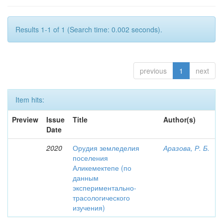
Results 1-1 of 1 (Search time: 0.002 seconds).
previous
1
next
Item hits:
Preview
Issue
Title
Author(s)
Date
2020
Орудия земледелия
Аразова, Р. Б.
поселения
Аликемектепе (по
данным
экспериментально-
трасологического
изучения)