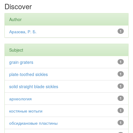
Discover
Author
Аразова, Р. Б.
1
Subject
grain graters
1
plate-toothed sickles
1
solid straight blade sickles
1
археология
1
костяные мотыги
1
обсидиановые пластины
1