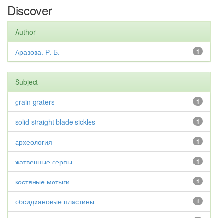
Discover
Author
Аразова, Р. Б.
1
Subject
grain graters
1
solid straight blade sickles
1
археология
1
жатвенные серпы
1
костяные мотыги
1
обсидиановые пластины
1