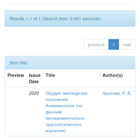
Results 1-1 of 1 (Search time: 0.001 seconds).
previous
1
next
Item hits:
Preview
Issue
Title
Author(s)
Date
2020
Орудия земледелия
Аразова, Р. Б.
поселения
Аликемектепе (по
данным
экспериментально-
трасологического
изучения)