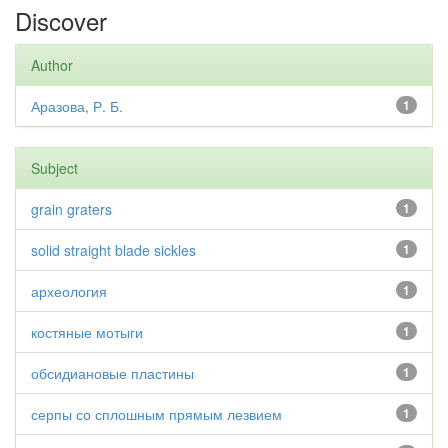
Discover
Author
Аразова, Р. Б.
1
Subject
grain graters
1
solid straight blade sickles
1
археология
1
костяные мотыги
1
обсидиановые пластины
1
серпы со сплошным прямым лезвием
1