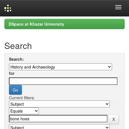
Skip
DSpace at Khazar University
navigation
Search
Search:
for
Current filters: