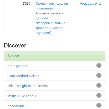
2020
Орудия земледелия
Аразова, Р. Б.
поселения
Аликемектепе (по
данным
экспериментально-
трасологического
изучения)
Discover
Subject
grain graters
1
plate-toothed sickles
1
solid straight blade sickles
1
жатвенные серпы
1
поселение
1