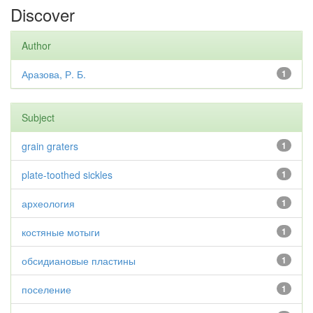
Discover
Author
Аразова, Р. Б.
1
Subject
grain graters
1
plate-toothed sickles
1
археология
1
костяные мотыги
1
обсидиановые пластины
1
поселение
1