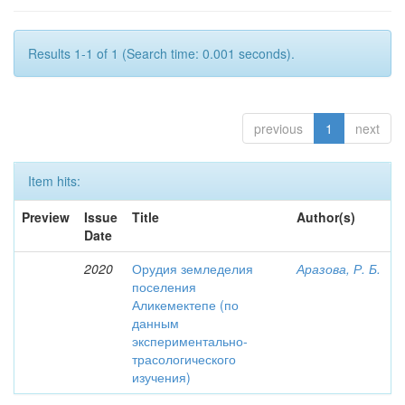
Results 1-1 of 1 (Search time: 0.001 seconds).
previous
1
next
Item hits:
Preview
Issue
Title
Author(s)
Date
2020
Орудия земледелия
Аразова, Р. Б.
поселения
Аликемектепе (по
данным
экспериментально-
трасологического
изучения)