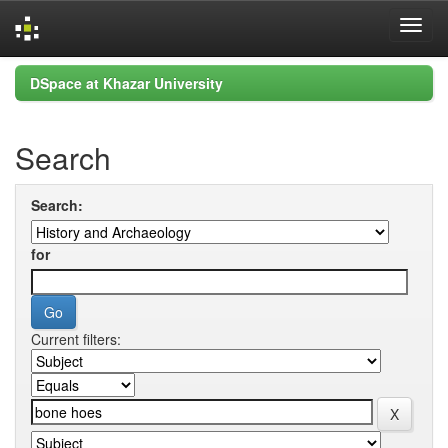
Skip
DSpace at Khazar University
navigation
Search
Search:
for
Current filters: