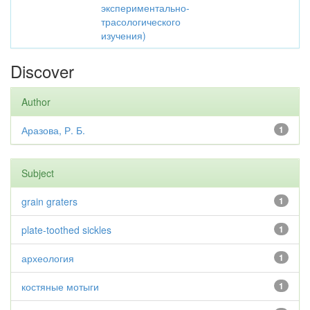
экспериментально-
трасологического
изучения)
Discover
Author
Аразова, Р. Б.
1
Subject
grain graters
1
plate-toothed sickles
1
археология
1
костяные мотыги
1