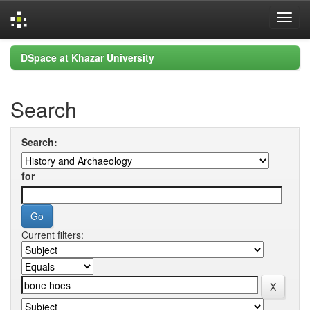
Skip
DSpace at Khazar University
navigation
Search
Search:
for
Current filters: