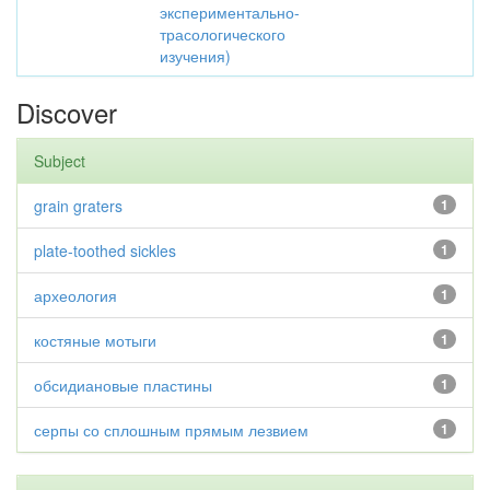
экспериментально-
трасологического
изучения)
Discover
Subject
grain graters
1
plate-toothed sickles
1
археология
1
костяные мотыги
1
обсидиановые пластины
1
серпы со сплошным прямым лезвием
1