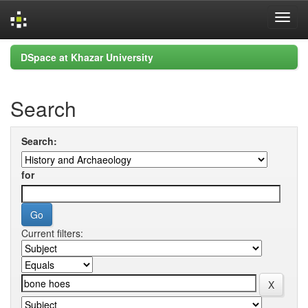
Skip
DSpace at Khazar University
navigation
Search
Search:
for
Current filters: