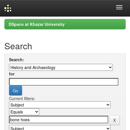
Skip
DSpace at Khazar University
navigation
Search
Search:
for
Current filters: