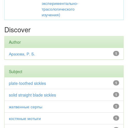
экспериментально-
трасологического
изучения)
Discover
Author
Аразова, Р. Б.
1
Subject
plate-toothed sickles
1
solid straight blade sickles
1
жатвенные серпы
1
костяные мотыги
1