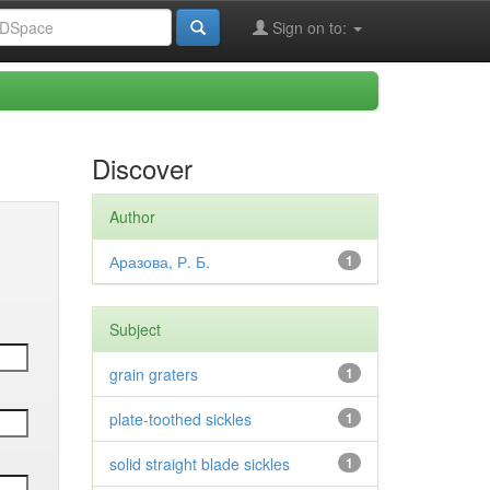
Sign on to:
Discover
Author
Аразова, Р. Б.
1
Subject
grain graters
1
plate-toothed sickles
1
solid straight blade sickles
1