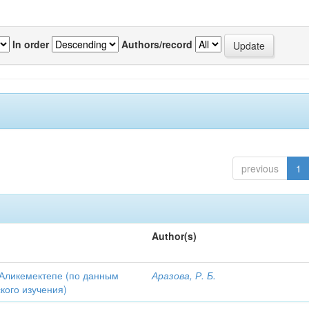
In order
Authors/record
previous
1
Author(s)
Аликемектепе (по данным
Аразова, Р. Б.
кого изучения)