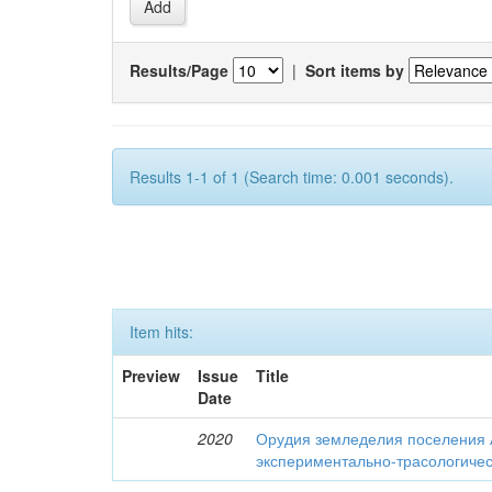
Results/Page
|
Sort items by
Results 1-1 of 1 (Search time: 0.001 seconds).
Item hits:
Preview
Issue
Title
Date
2020
Орудия земледелия поселения 
экспериментально-трасологичес