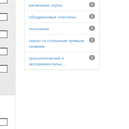
жатвенные серпы
1
обсидиановые пластины
1
поселение
1
серпы со сплошным прямым
1
лезвием
трасологический и
1
экспериментальн...