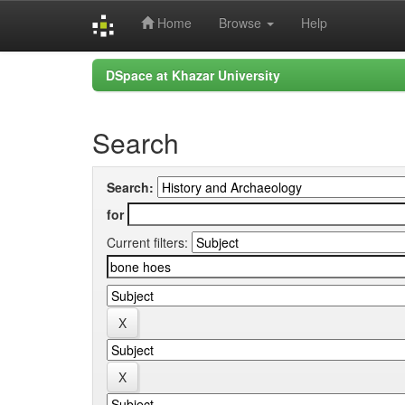
Home
Browse
Help
Skip
DSpace at Khazar University
navigation
Search
Search:
for
Current filters: