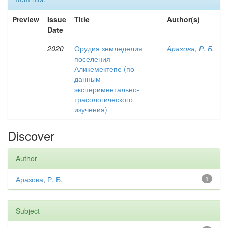
Preview
Issue
Title
Author(s)
Date
2020
Орудия земледелия
Аразова, Р. Б.
поселения
Аликемектепе (по
данным
экспериментально-
трасологического
изучения)
Discover
Author
Аразова, Р. Б.
1
Subject