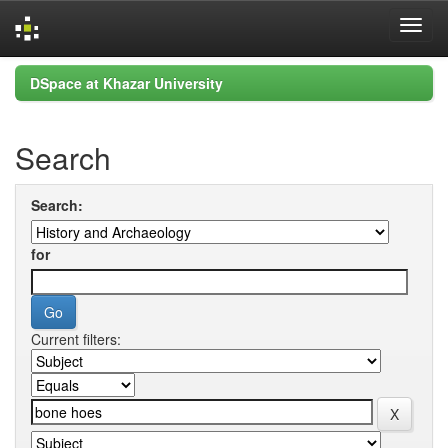
Skip
DSpace at Khazar University
navigation
Search
Search:
for
Current filters: