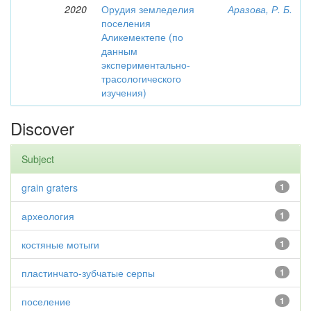
2020
Орудия земледелия
Аразова, Р. Б.
поселения
Аликемектепе (по
данным
экспериментально-
трасологического
изучения)
Discover
Subject
grain graters
1
археология
1
костяные мотыги
1
пластинчато-зубчатые серпы
1
поселение
1