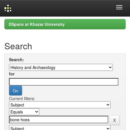
Skip
DSpace at Khazar University
navigation
Search
Search:
for
Current filters: