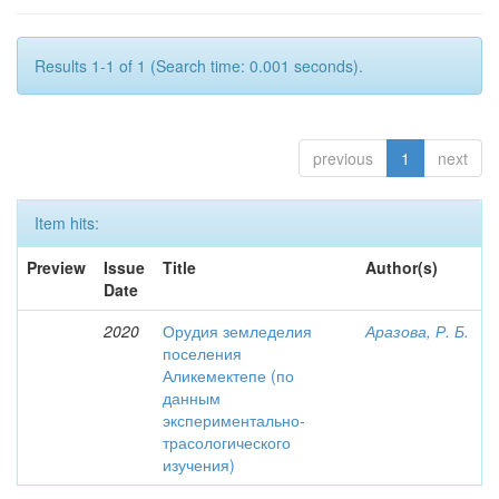
Results 1-1 of 1 (Search time: 0.001 seconds).
previous
1
next
Item hits:
Preview
Issue
Title
Author(s)
Date
2020
Орудия земледелия
Аразова, Р. Б.
поселения
Аликемектепе (по
данным
экспериментально-
трасологического
изучения)