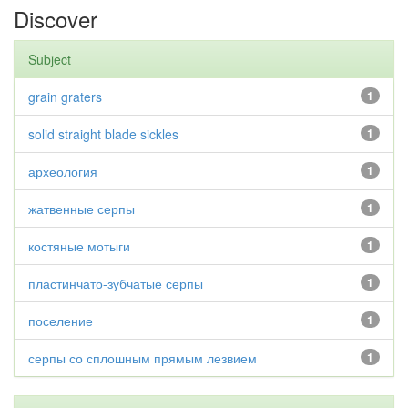
Discover
Subject
grain graters
1
solid straight blade sickles
1
археология
1
жатвенные серпы
1
костяные мотыги
1
пластинчато-зубчатые серпы
1
поселение
1
серпы со сплошным прямым лезвием
1