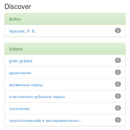
Discover
Author
Аразова, Р. Б.
1
Subject
grain graters
1
археология
1
жатвенные серпы
1
пластинчато-зубчатые серпы
1
поселение
1
трасологический и экспериментальн...
1