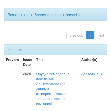
Results 1-1 of 1 (Search time: 0.001 seconds).
previous
1
next
Item hits:
Preview
Issue
Title
Author(s)
Date
2020
Орудия земледелия
Аразова, Р. Б.
поселения
Аликемектепе (по
данным
экспериментально-
трасологического
изучения)