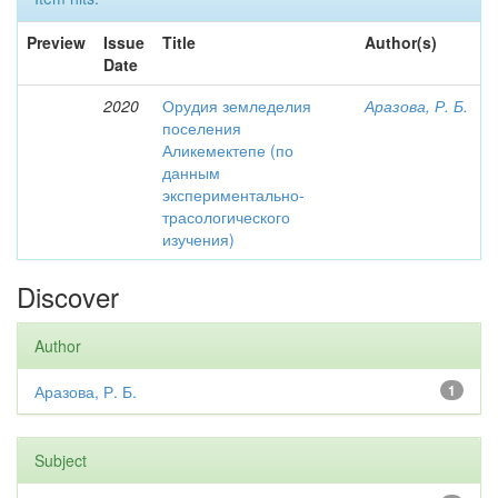
Preview
Issue
Title
Author(s)
Date
2020
Орудия земледелия
Аразова, Р. Б.
поселения
Аликемектепе (по
данным
экспериментально-
трасологического
изучения)
Discover
Author
Аразова, Р. Б.
1
Subject