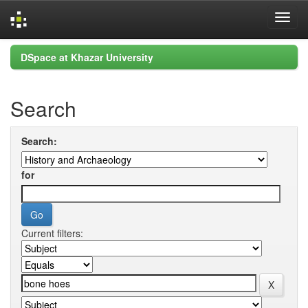
Skip
DSpace at Khazar University
navigation
Search
Search:
for
Current filters: