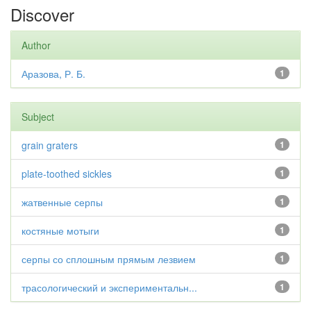
Discover
Author
Аразова, Р. Б.
1
Subject
grain graters
1
plate-toothed sickles
1
жатвенные серпы
1
костяные мотыги
1
серпы со сплошным прямым лезвием
1
трасологический и экспериментальн...
1