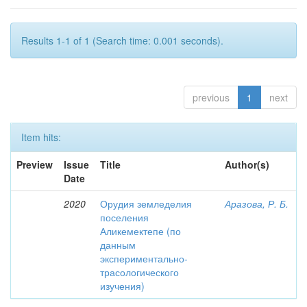
Results 1-1 of 1 (Search time: 0.001 seconds).
previous
1
next
Item hits:
Preview
Issue
Title
Author(s)
Date
2020
Орудия земледелия
Аразова, Р. Б.
поселения
Аликемектепе (по
данным
экспериментально-
трасологического
изучения)