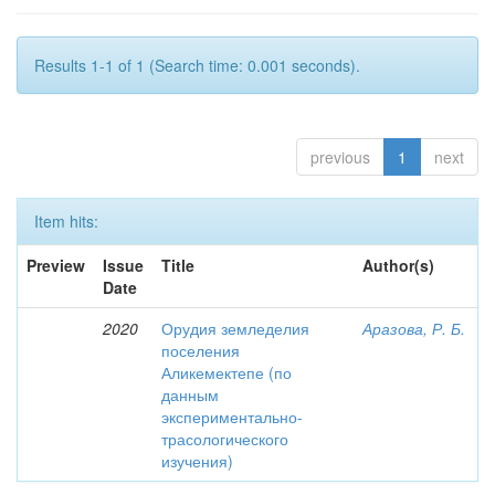
Results 1-1 of 1 (Search time: 0.001 seconds).
previous
1
next
Item hits:
Preview
Issue
Title
Author(s)
Date
2020
Орудия земледелия
Аразова, Р. Б.
поселения
Аликемектепе (по
данным
экспериментально-
трасологического
изучения)