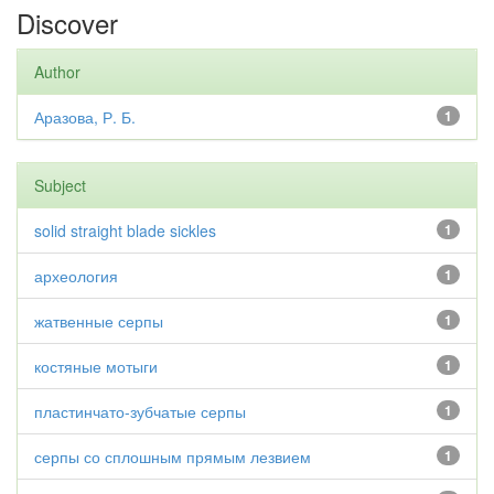
Discover
Author
Аразова, Р. Б.
1
Subject
solid straight blade sickles
1
археология
1
жатвенные серпы
1
костяные мотыги
1
пластинчато-зубчатые серпы
1
серпы со сплошным прямым лезвием
1