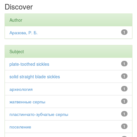
Discover
Author
Аразова, Р. Б.
1
Subject
plate-toothed sickles
1
solid straight blade sickles
1
археология
1
жатвенные серпы
1
пластинчато-зубчатые серпы
1
поселение
1