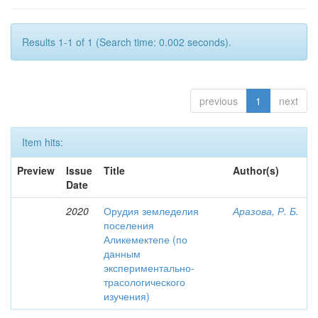
Results 1-1 of 1 (Search time: 0.002 seconds).
previous
1
next
Item hits:
Preview
Issue
Title
Author(s)
Date
2020
Орудия земледелия
Аразова, Р. Б.
поселения
Аликемектепе (по
данным
экспериментально-
трасологического
изучения)