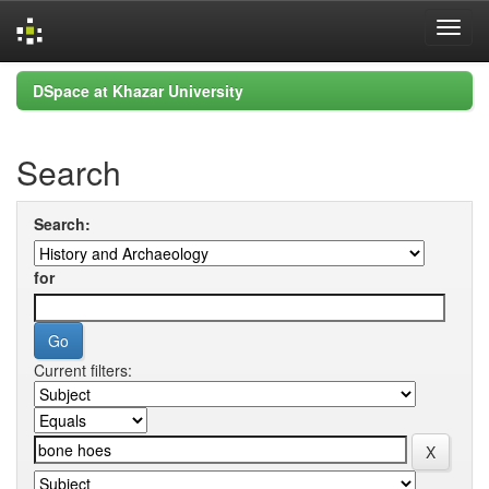
Skip
DSpace at Khazar University
navigation
Search
Search:
for
Current filters: