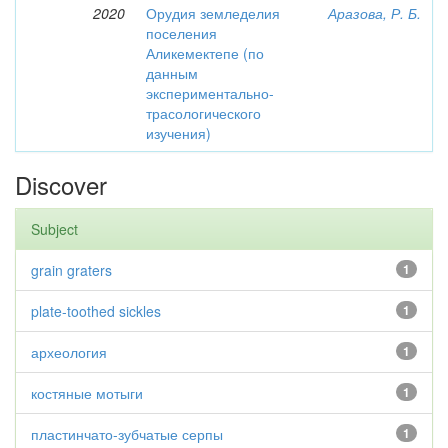
2020
Орудия земледелия
Аразова, Р. Б.
поселения
Аликемектепе (по
данным
экспериментально-
трасологического
изучения)
Discover
Subject
grain graters
1
plate-toothed sickles
1
археология
1
костяные мотыги
1
пластинчато-зубчатые серпы
1