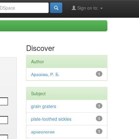
Sign on to:
Discover
Author
Аразова, Р. Б.
1
Subject
grain graters
1
plate-toothed sickles
1
археология
1