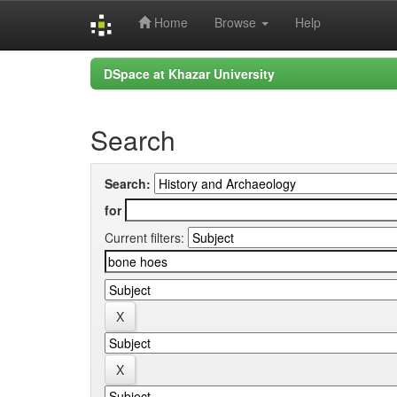
Home
Browse
Help
Skip
DSpace at Khazar University
navigation
Search
Search:
for
Current filters: