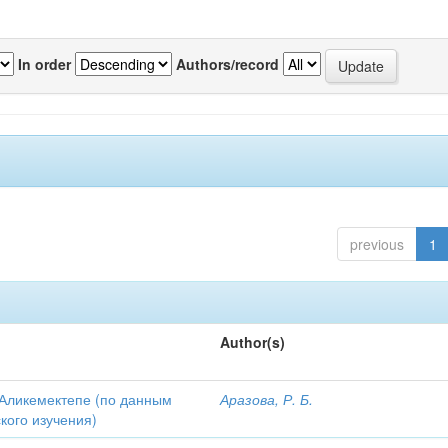
In order
Authors/record
previous
1
Author(s)
Аликемектепе (по данным
Аразова, Р. Б.
кого изучения)