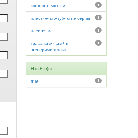
костяные мотыги
1
пластинчато-зубчатые серпы
1
поселение
1
трасологический и
1
экспериментальн...
Has File(s)
true
1