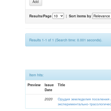
Results/Page
|
Sort items by
Results 1-1 of 1 (Search time: 0.001 seconds).
Item hits:
Preview
Issue
Title
Date
2020
Орудия земледелия поселения 
экспериментально-трасологичес