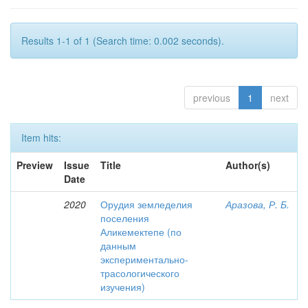
Results 1-1 of 1 (Search time: 0.002 seconds).
previous
1
next
Item hits:
Preview
Issue
Title
Author(s)
Date
2020
Орудия земледелия
Аразова, Р. Б.
поселения
Аликемектепе (по
данным
экспериментально-
трасологического
изучения)