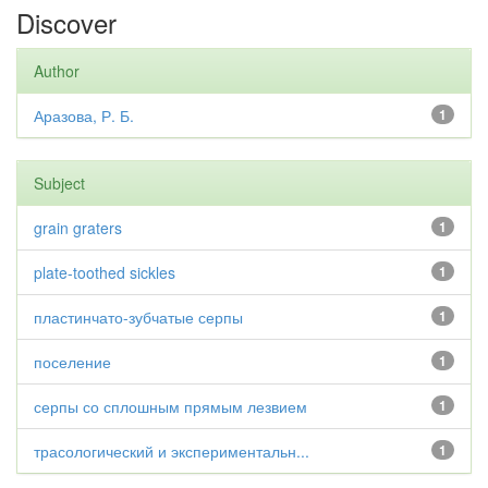
Discover
Author
Аразова, Р. Б.
1
Subject
grain graters
1
plate-toothed sickles
1
пластинчато-зубчатые серпы
1
поселение
1
серпы со сплошным прямым лезвием
1
трасологический и экспериментальн...
1