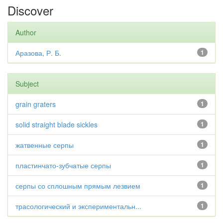
Discover
Author
Аразова, Р. Б.
1
Subject
grain graters
1
solid straight blade sickles
1
жатвенные серпы
1
пластинчато-зубчатые серпы
1
серпы со сплошным прямым лезвием
1
трасологический и экспериментальн...
1