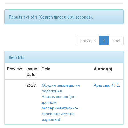
Results 1-1 of 1 (Search time: 0.001 seconds).
previous
1
next
Item hits:
Preview
Issue
Title
Author(s)
Date
2020
Орудия земледелия
Аразова, Р. Б.
поселения
Аликемектепе (по
данным
экспериментально-
трасологического
изучения)