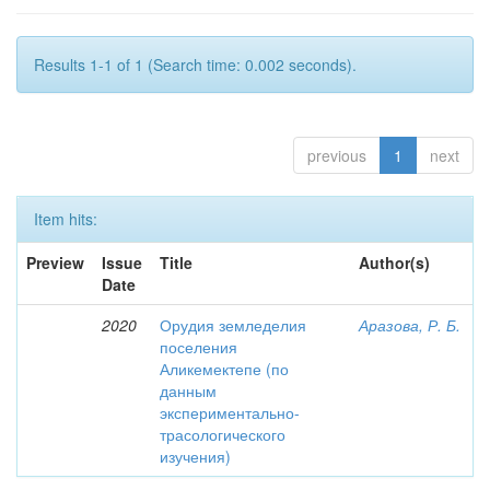
Results 1-1 of 1 (Search time: 0.002 seconds).
previous
1
next
Item hits:
Preview
Issue
Title
Author(s)
Date
2020
Орудия земледелия
Аразова, Р. Б.
поселения
Аликемектепе (по
данным
экспериментально-
трасологического
изучения)