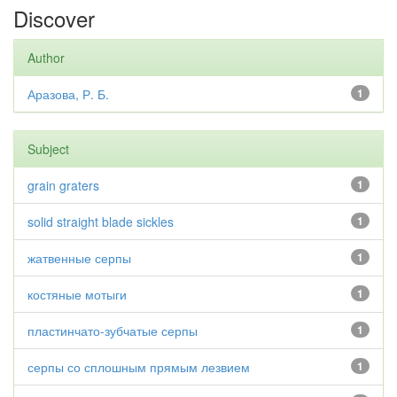
Discover
Author
Аразова, Р. Б.
1
Subject
grain graters
1
solid straight blade sickles
1
жатвенные серпы
1
костяные мотыги
1
пластинчато-зубчатые серпы
1
серпы со сплошным прямым лезвием
1