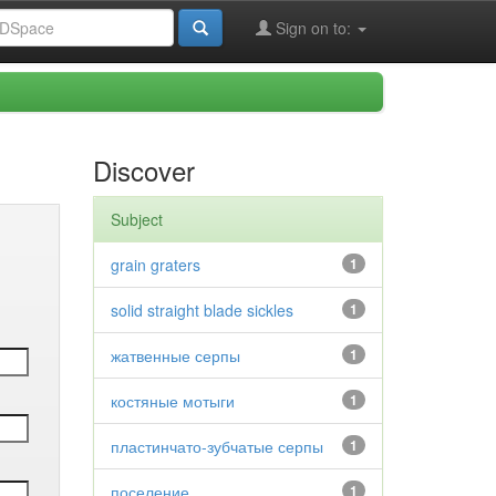
Sign on to:
Discover
Subject
grain graters
1
solid straight blade sickles
1
жатвенные серпы
1
костяные мотыги
1
пластинчато-зубчатые серпы
1
поселение
1