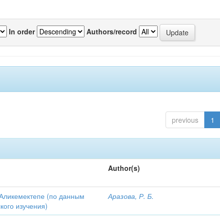
In order
Authors/record
previous
1
Author(s)
Аликемектепе (по данным
Аразова, Р. Б.
кого изучения)