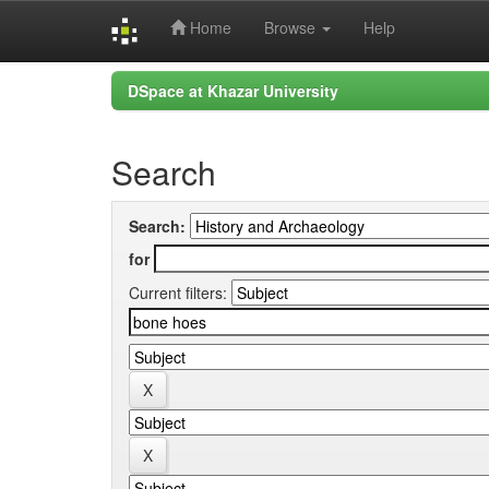
Home
Browse
Help
Skip
DSpace at Khazar University
navigation
Search
Search:
for
Current filters: