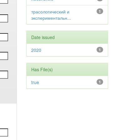
трасологический и
1
экспериментальн...
Date issued
2020
1
Has File(s)
true
1