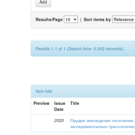
Results/Page
|
Sort items by
Results 1-1 of 1 (Search time: 0.002 seconds).
Item hits:
Preview
Issue
Title
Date
2020
Орудия земледелия поселения 
экспериментально-трасологичес