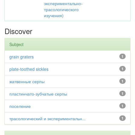
экспериментально-
трасологического
изучения)
Discover
Subject
grain graters
1
plate-toothed sickles
1
жатвенные серпы
1
пластинчато-зубчатые серпы
1
поселение
1
трасологический и экспериментальн...
1