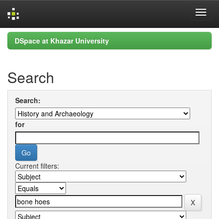
Skip
DSpace at Khazar University
navigation
Search
Search:
for
Current filters: