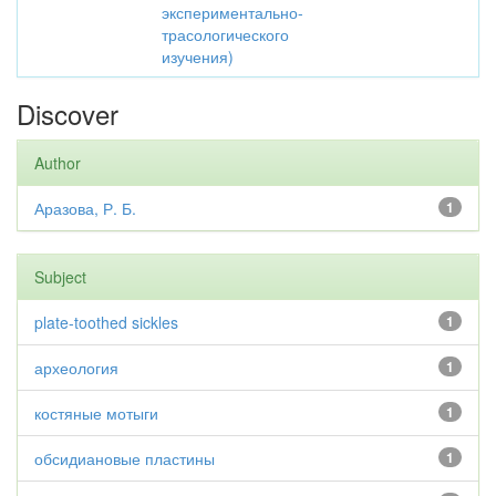
экспериментально-
трасологического
изучения)
Discover
Author
Аразова, Р. Б.
1
Subject
plate-toothed sickles
1
археология
1
костяные мотыги
1
обсидиановые пластины
1