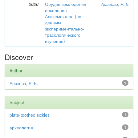
2020
Орудия земледелия
Аразова, Р. Б.
поселения
Аликемектепе (по
данным
экспериментально-
трасологического
изучения)
Discover
Author
Аразова, Р. Б.
1
Subject
plate-toothed sickles
1
археология
1