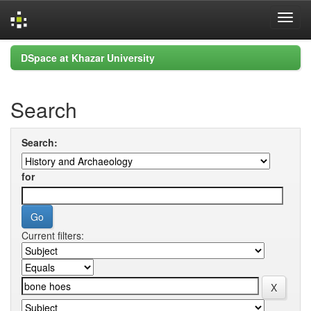
Skip
DSpace at Khazar University
navigation
Search
Search:
for
Current filters: