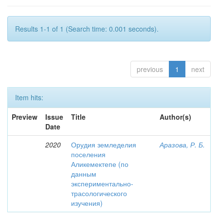
Results 1-1 of 1 (Search time: 0.001 seconds).
previous
1
next
Item hits:
Preview
Issue
Title
Author(s)
Date
2020
Орудия земледелия
Аразова, Р. Б.
поселения
Аликемектепе (по
данным
экспериментально-
трасологического
изучения)