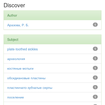
Discover
Author
Аразова, Р. Б.
1
Subject
plate-toothed sickles
1
археология
1
костяные мотыги
1
обсидиановые пластины
1
пластинчато-зубчатые серпы
1
поселение
1