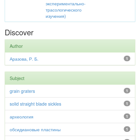
экспериментально-
трасологического
изучения)
Discover
Author
Аразова, Р. Б.
1
Subject
grain graters
1
solid straight blade sickles
1
археология
1
обсидиановые пластины
1