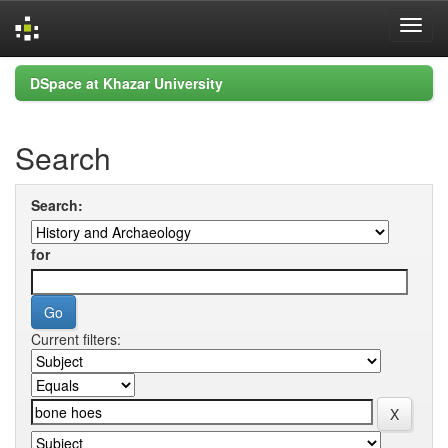
Skip
DSpace at Khazar University
navigation
Search
Search:
for
Current filters: