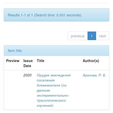
Results 1-1 of 1 (Search time: 0.001 seconds).
previous
1
next
Item hits:
Preview
Issue
Title
Author(s)
Date
2020
Орудия земледелия
Аразова, Р. Б.
поселения
Аликемектепе (по
данным
экспериментально-
трасологического
изучения)