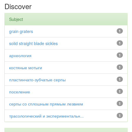
Discover
Subject
grain graters
1
solid straight blade sickles
1
археология
1
костяные мотыги
1
пластинчато-зубчатые серпы
1
поселение
1
серпы со сплошным прямым лезвием
1
трасологический и экспериментальн...
1