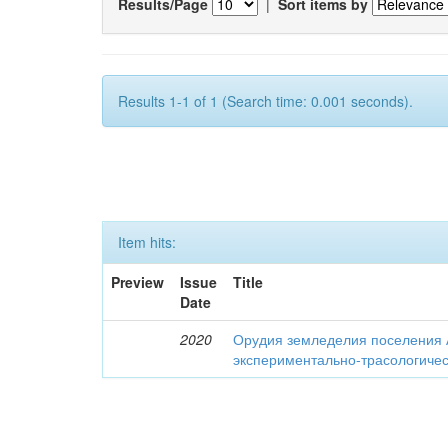
Results/Page
|
Sort items by
Results 1-1 of 1 (Search time: 0.001 seconds).
Item hits:
Preview
Issue
Title
Date
2020
Орудия земледелия поселения 
экспериментально-трасологичес