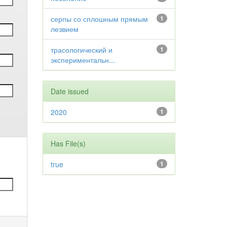
серпы со сплошным прямым
1
лезвием
трасологический и
1
экспериментальн...
Date issued
2020
1
Has File(s)
true
1