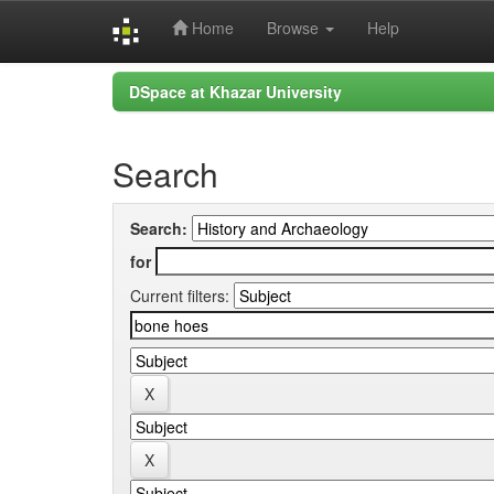
Home
Browse
Help
Skip
DSpace at Khazar University
navigation
Search
Search:
for
Current filters: